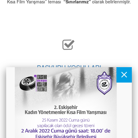
Kısa Film Yarışması’’ teması
“Sınırlarımız”
olarak belirlenmiştir.
BAŞVURU KOŞULLARI
BAŞVURU KOŞULLARI İÇİN TIKLAYINIZ
JÜRİ ÜYELERİ