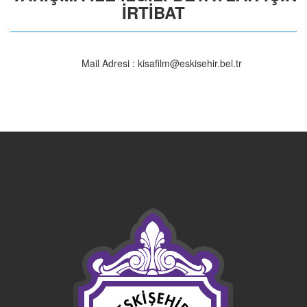
İRTİBAT
Mail Adresi : kisafilm@eskisehir.bel.tr