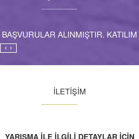
BAŞVURULAR ALINMIŞTIR. KATILIM
SAĞLAYAN TÜM YARIŞMACILARA
BAŞARILAR DİLERİZ
İLETİŞİM
YARIŞMA İLE İLGİLİ DETAYLAR İÇİN